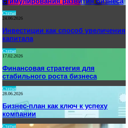
стимулирования развития бизнеса
Статьи
24.06.2026
Инвестиции как способ увеличения
капитала
Статьи
17.02.2026
Финансовая стратегия для
стабильного роста бизнеса
Статьи
28.06.2026
Бизнес-план как ключ к успеху
компании
Статьи